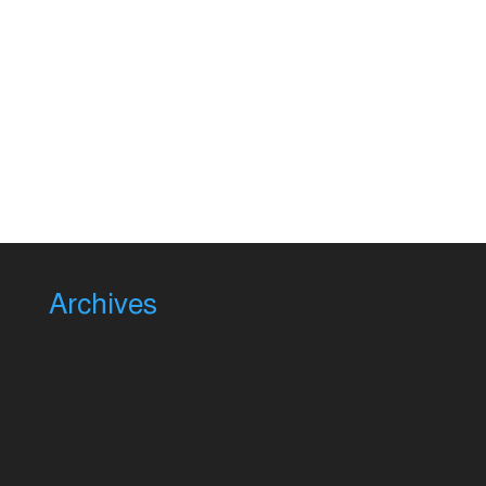
প্রণয়নের ক্ষেত্রে একদিকে সামষ্টিক-অর্থনৈতিক বাস্তবতার প্রতি যথাযথ
সংবেদনশীলতা দেখানো হয়েছে, অন্যদিকে রাজনৈতিক-অর্থনীতির
চ্যালেঞ্জগুলো বিষয়েও বাজেট-প্রণেতাদের সচেতন থাকতে হয়েছে।...
Archives