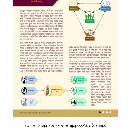
এমএফএস-এর এক দশক: করোনা-পরবর্তি মাঠ-বাস্তবতা