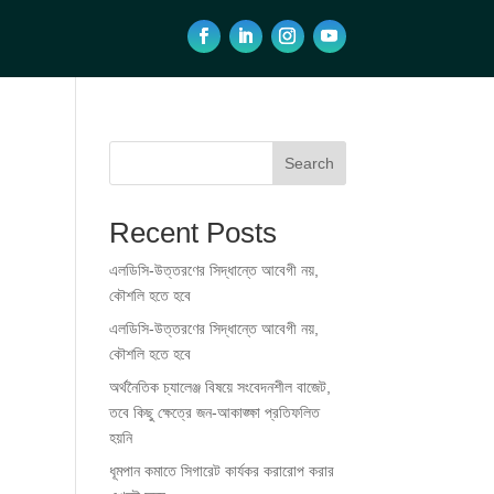
Search
Recent Posts
এলডিসি-উত্তরণের সিদ্ধান্তে আবেগী নয়,
কৌশলি হতে হবে
এলডিসি-উত্তরণের সিদ্ধান্তে আবেগী নয়,
কৌশলি হতে হবে
অর্থনৈতিক চ্যালেঞ্জ বিষয়ে সংবেদনশীল বাজেট,
তবে কিছু ক্ষেত্রে জন-আকাঙ্ক্ষা প্রতিফলিত
হয়নি
ধূমপান কমাতে সিগারেট কার্যকর করারোপ করার