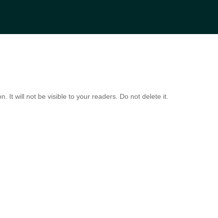
About us
Publication
Getting Involved
Career
Media
 It will not be visible to your readers. Do not delete it.