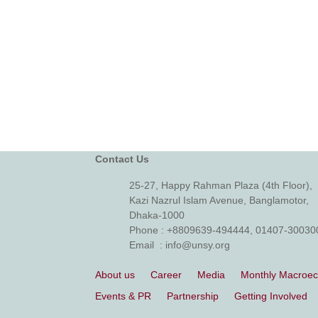
Contact Us
25-27, Happy Rahman Plaza (4th Floor),
Kazi Nazrul Islam Avenue, Banglamotor,
Dhaka-1000
Phone
: +8809639-494444, 01407-30030
Email
: info@unsy.org
About us
Career
Media
Monthly Macroe
Events & PR
Partnership
Getting Involved