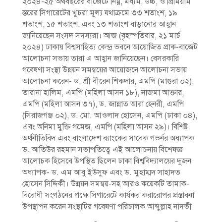
২০২৪-২৫ অর্থবছরের বাজেটে নিম্ন, মধ্যম, উচ্চ, ও প্রিমিয়াম
স্তরের সিগারেটের খুচরা মূল্য যথাক্রমে ৩৩ শতাংশ, ১৯
শতাংশ, ১৫ শতাংশ, এবং ১৩ শতাংশ বাড়ানোর আহ্বান
জানিয়েছেন সংসদ সদস্যরা। আজ (বৃহস্পতিবার, ২১ মার্চ
২০২৪) ঢাকায় বিশ্বসাহিত্য কেন্দ্র ভবনে আয়োজিত প্রাক-বাজেট
আলোচনা সভায় তারা এ আহ্বান জানিয়েছেন। বেসরকারি
গবেষণা সংস্থা উন্নয়ন সমন্বয়ের আয়োজনে আলোচনা সভায়
আলোচনা করেন- ড. শ্রী বীরেন শিকদার, এমপি (মাগুরা ০২),
তারানা হালিম, এমপি (মহিলা আসন ১৮), নাজমা আক্তার,
এমপি (মহিলা আসন ৩৭), ড. জান্নাত আরা হেনরী, এমপি
(সিরাজগঞ্জ ০২), ড. মো. আওলাদ হোসেন, এমপি (ঢাকা ০৪),
এবং অনিমা মুক্তি গমেজ, এমপি (মহিলা আসন ২৯)। বিশিষ্ট
অর্থনীতিবিদ এবং বাংলাদেশ ব্যাংকের সাবেক গভর্নর অধ্যাপক
ড. আতিউর রহমান সভাপতিত্বে এই আলোচনায় বিশেষজ্ঞ
আলোচক হিসেবে উপস্থিত ছিলেন ঢাকা বিশ্ববিদ্যালয়ের দুজন
অধ্যাপক- ড. এম আবু ইউসুফ এবং ড. মুহাম্মদ সাহাদত
হোসেন সিদ্দিকী। উন্নয়ন সমন্বয়-সহ আরও কয়েকটি তামাক-
বিরোধী সংগঠনের পক্ষে সিগারেটে কার্যকর করারোপর প্রস্তাবনা
উপস্থাপন করেন সংস্থাটির গবেষণা পরিচালক আব্দুল্লাহ নাদভী।