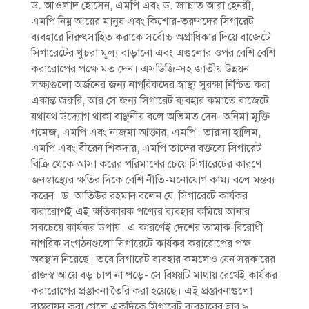
ড. আওলাদ হোসেন, এমপি এবং ড. জান্নাত আরা হেনরী,
এমপি নিম্ন আয়ের মানুষ এবং কিশোর-তরুণদের সিগারেট
ব্যবহারে নিরুৎসাহিত করাকে সর্বোচ্চ অগ্রাধিকার দিয়ে বাজেটে
সিগারেটের খুচরা মূল্য বাড়ানো এবং এগুলোর ওপর বেশি বেশি
করারোপের পক্ষে মত দেন। এসডিজি-সহ জাতীয় উন্নয়ন
লক্ষ্যগুলো অর্জনের জন্য নাগরিকদের স্বাস্থ্য সুরক্ষা নিশ্চিত করা
একান্ত জরুরি, আর সে জন্য সিগারেট ব্যবহার কমাতে বাজেটে
যথাযথ উদ্যোগ থাকা বাঞ্ছনীয় বলে অভিমত দেন- অনিমা মুক্তি
গমেজ, এমপি এবং নাজমা আক্তার, এমপি। তারানা হালিম,
এমপি এবং বীরেন শিকদার, এমপি তাদের বক্তব্যে সিগারেট
বিক্রি থেকে আসা করের পরিমাণের চেয়ে সিগারেটের কারণে
জনস্বাস্থ্যের ক্ষতির দিকে বেশি নীতি-মনোযোগ কাম্য বলে মন্তব্য
করেন। ড. আতিউর রহমান বলেন যে, সিগারেটে কার্যকর
করারোপই এই ক্ষতিকারক পণ্যের ব্যবহার কমিয়ে আনার
সবচেয়ে কার্যকর উপায়। এ কারণেই দেশের তামাক-বিরোধী
নাগরিক সংগঠনগুলো সিগারেটে কার্যকর করারোপের পক্ষ
অবস্থান নিয়েছে। তবে সিগারেট ব্যবহার কমলেও যেন সরকারের
রাজস্ব আয়ে বড় চাপ না পড়ে- সে বিষয়টি মাথায় রেখেই কার্যকর
করারোপের প্রস্তাবনা তৈরি করা হয়েছে। এই প্রস্তাবনাগুলো
বাস্তবায়ন করা গেলে একদিকে সিগারেট ব্যবহারের হার ৯