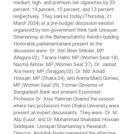
medium, high- and premium-tier cigarettes by 33
percent, 19 percent, 15 percent, and 13 percent
respectively. They said so today (Thursday, 21
March 2024) at a pre-budget discussion session
organized by non-government think tank Unnayan
Shamannay at the Bishwoshahitto Kendro building.
Honorable parliamentarians present at the
discussion were- Dr. Shri Biren Shikder, MP
(Magura 02), Tarana Halim, MP (Women Seat 18),
Nazma Akhter, MP (Women Seat 37), Dr. Jannat
Ara Henry, MP (Sirajganj 02), Dr. Md. Aolad
Hossain, MP (Dhaka 04), and Anima Mukti Gomes,
MP (Women Seat 29). Former Governor of
Bangladesh Bank and eminent Economist-
Professor Dr. Atiur Rahman Chaired the session
where two professors from Dhaka University were
present as expert discussants. They were- Dr. M.
Abu Eusuf, and Dr. Muhammad Shahadat Hossain
Siddiquee. Unnayan Shamannay’s Research
Director- Abdullah Nadvi presented the effective