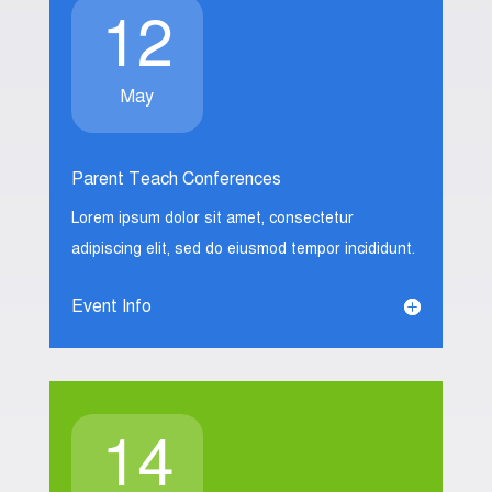
12
May
Parent Teach Conferences
Lorem ipsum dolor sit amet, consectetur
adipiscing elit, sed do eiusmod tempor incididunt.
Event Info
14