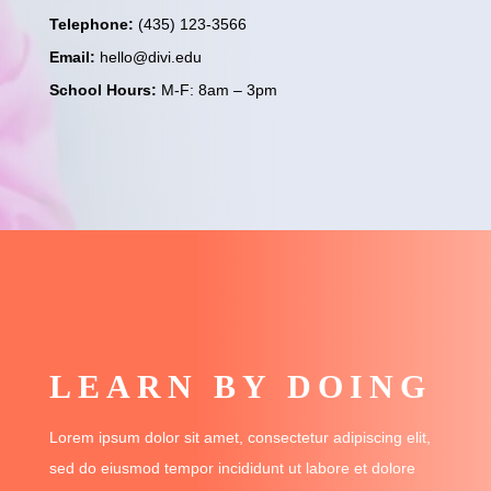
Telephone:
(435) 123-3566
Email:
hello@divi.edu
School Hours:
M-F: 8am – 3pm
LEARN BY DOING
Lorem ipsum dolor sit amet, consectetur adipiscing elit,
sed do eiusmod tempor incididunt ut labore et dolore