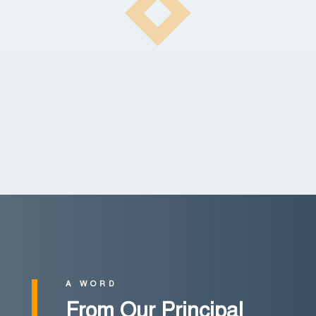
Events
News
Contact Us
A WORD
From Our Principal