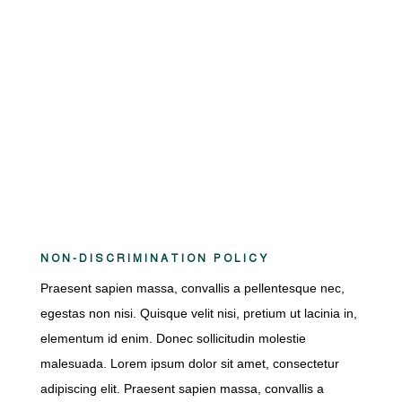
School Hours:
M-F: 8am – 3pm
Contact Us
NON-DISCRIMINATION POLICY
Praesent sapien massa, convallis a pellentesque nec,
egestas non nisi. Quisque velit nisi, pretium ut lacinia in,
elementum id enim. Donec sollicitudin molestie
malesuada. Lorem ipsum dolor sit amet, consectetur
adipiscing elit. Praesent sapien massa, convallis a