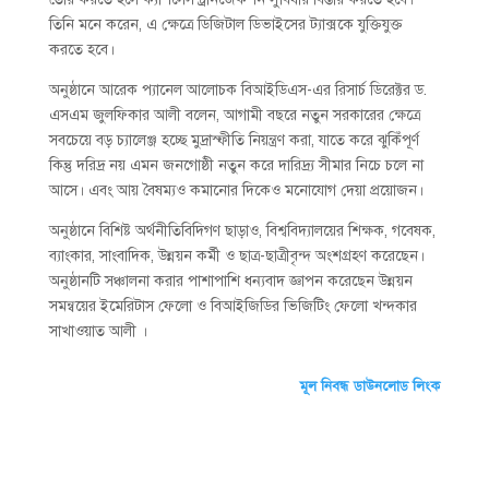
তিনি মনে করেন, এ ক্ষেত্রে ডিজিটাল ডিভাইসের ট্যাক্সকে যুক্তিযুক্ত
করতে হবে।
অনুষ্ঠানে আরেক প্যানেল আলোচক বিআইডিএস-এর রিসার্চ ডিরেক্টর ড.
এসএম জুলফিকার আলী বলেন, আগামী বছরে নতুন সরকারের ক্ষেত্রে
সবচেয়ে বড় চ্যালেঞ্জ হচ্ছে মুদ্রাস্ফীতি নিয়ন্ত্রণ করা, যাতে করে ঝুকিঁপূর্ণ
কিন্তু দরিদ্র নয় এমন জনগোষ্ঠী নতুন করে দারিদ্র্য সীমার নিচে চলে না
আসে। এবং আয় বৈষম্যও কমানোর দিকেও মনোযোগ দেয়া প্রয়োজন।
অনুষ্ঠানে বিশিষ্ট অর্থনীতিবিদিগণ ছাড়াও, বিশ্ববিদ্যালয়ের শিক্ষক, গবেষক,
ব্যাংকার, সাংবাদিক, উন্নয়ন কর্মী ও ছাত্র-ছাত্রীবৃন্দ অংশগ্রহণ করেছেন।
অনুষ্ঠানটি সঞ্চালনা করার পাশাপাশি ধন্যবাদ জ্ঞাপন করেছেন উন্নয়ন
সমন্বয়ের ইমেরিটাস ফেলো ও বিআইজিডির ভিজিটিং ফেলো খন্দকার
সাখাওয়াত আলী ।
মূল নিবন্ধ ডাউনলোড লিংক