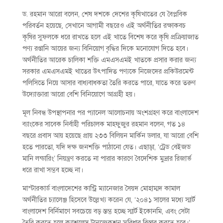
ড. রহমান আরো বলেন, শেষ দশকে দেশের কৃষিখাতের যে বৈপ্লবিক
পরিবর্তন হয়েছে, সেখানে আগামী বছরেও এই অর্থনীতির রক্ষাকবচ
কৃষির সুফলকে ধরে রাখতে হলে এই খাতে বিশেষ করে কৃষি প্রক্রিয়াজাত
পণ্য রপ্তানি আয়ের জন্য বিনিয়োগ বৃদ্ধির দিকে মনোযোগ দিতে হবে।
অর্থনীতির আরেক চালিকা শক্তি এমএসএমই খাতকে প্রসার করার জন্য
সরকার এমএসএমই খাতের উৎপাদিত পণ্যকে নিজেদের প্রকিউরমেন্ট
পলিসিতে নিয়ে আসার বাধ্যবাধকতা তৈরি করতে পারে, যাতে করে তরুণ
উদ্যোক্তারা আরো বেশি বিনিয়োগে আগ্রহী হয়।
মূল নিবন্ধ উপস্থাপনার পর প্যানেল আলোচনায় অংশগ্রহণ করে বাংলাদেশ
ব্যাংকের সাবেক নির্বাহী পরিচালক মাহফুজুর রহমান বলেন, গত ১৪
বছরে প্রবাস আয় হয়েছে প্রায় ২৩৩ বিলিয়ন মার্কিন ডলার, যা আরো বেশি
হতে পারতো, যদি দক্ষ জনশক্তি পাঠানো যেত। এছাড়া, ‘ট্রেড বেইজড
মানি লন্ডারিং’ নিয়ন্ত্রণ করতে না পারার কারণে বৈদেশিক মুদ্রার রিজার্ভ
ধরে রাখা সম্ভব হচ্ছে না।
মাস্টারকার্ড বাংলাদেশের কান্ট্রি ম্যানেজার সৈয়দ মোহাম্মদ কামাল
অর্থনীতির চ্যালেঞ্জ হিসেবে উল্লেখ্য করেন যে, ‘২০৪১ সালের মধ্যে স্মার্ট
বাংলাদেশ বির্নিমাণে সবচেয়ে বড় স্তম্ভ হচ্ছে স্মার্ট ইকোনমি, এবং সেটা
তৈরি করতে হলে ক্যাশলেস ট্রানজেকশন সুবিধার বিস্তার করতে হবে।’