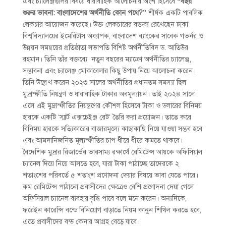
এবং চ্যালেঞ্জগুলির বিষয়ে ধারাবাহিক আলোচনার অংশ হিসেবে
“বছর
শুরুর ভাবনা: বাংলাদেশের অর্থনীতি কোন পথে?”
শীর্ষক একটি পাবলিক
লেকচার আয়োজন করেছে। উক্ত লেকচারের বক্তব্য রেখেছেন ঢাকা
বিশ্ববিদ্যালয়ের ইমেরিটাস অধ্যাপক, বাংলাদেশ ব্যাংকের সাবেক গভর্নর ও
উন্নয়ন সমন্বয়ের প্রতিষ্ঠাতা সভাপতি বিশিষ্ট অর্থনীতিবিদ ড. আতিউর
রহমান। তিনি তাঁর বক্তব্যে নতুন বছরের ম্যাক্রো অর্থনীতির চ্যালেঞ্জ,
সম্ভাবনা এবং চ্যালেঞ্জ মোকাবেলার কিছু উপায় নিয়ে আলোচনা করেন।
তিনি উল্লেখ করেন ২০২৩ সালের অর্থনীতির প্রধানতম সমস্যা ছিল
মুদ্রাস্ফীতি ‍নিয়ন্ত্রণ ও ধারাবাহিক টাকার অবমূল্যায়ন। তাই ২০২৪ সালে
এসে এই মুদ্রাস্ফীতির নিয়ন্ত্রণের কৌশল হিসেবে টাকা ও ডলারের বিনিময়
হারকে একটি ‘স্মার্ট এক্সচেইঞ্জ রেট’ তৈরি করা প্রয়োজন। তাতে করে
বিনিময় হারকে সত্যিকারের বাজারমূল্যে কাছাকাছি নিয়ে যাওয়া সম্ভব হবে
এবং আমদানিজনিত মূল্যস্ফীতির চাপ ধীরে ধীরে কমতে থাকবে।
বৈদেশিক মুদ্রার রিজার্ভের ভারসাম্য রক্ষার্থে রেমিটেন্স আয়কে অফিসিয়াল
চ্যানেল দিয়ে নিয়ে আসতে হবে, যারা টাকা পাঠাচ্ছে তাদেরকে ২
শতাংশের পরিবর্তে ৫ শতাংশ প্রণোদনা দেয়ার বিষয়ে ভাবা যেতে পারে।
কম রেমিটেন্স পাঠানো প্রবাসীদের ক্ষেত্রেও বেশি প্রণোদনা দেয়া গেলে
অফিসিয়াল চ্যানেল ব্যবহার বৃদ্ধি পাবে বলে মনে করেন। অন্যদিকে,
ফরেইন কারেন্সি বন্ডে বিনিয়োগ বাড়াতে নিয়ম কানুন শিথিল করতে হবে,
এতে প্রবাসীদের বন্ড কেনার আগ্রহ বেড়ে যাবে।