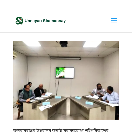
জলবায়ুবান্ধব উন্নয়নের জন্যই নবায়নযোগ্য শক্তি বিকাশের